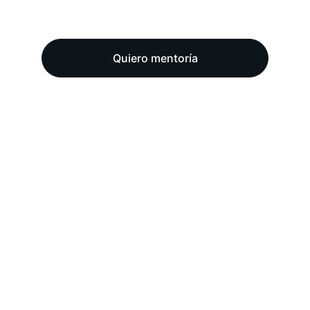
Quiero mentoría
El techo de 
cristal del 
analista
¿Sientes que el 
Roadmap se 